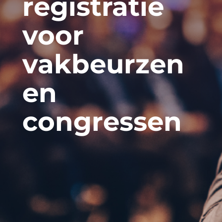
registratie
voor
vakbeurzen
en
congressen