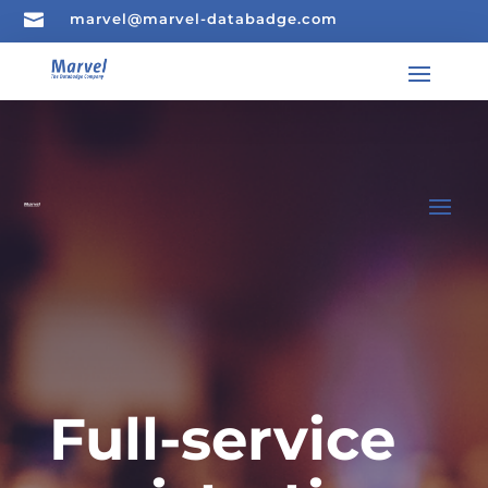

marvel@marvel-databadge.com
Full-service