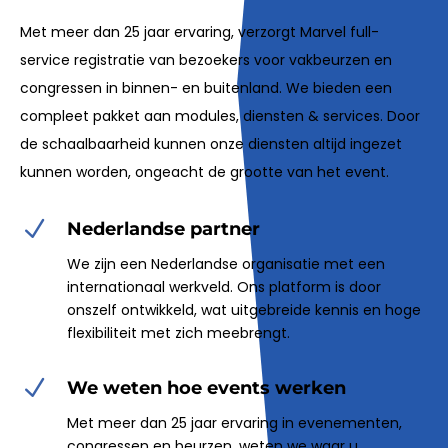
Met meer dan 25 jaar ervaring, verzorgt Marvel full-
service registratie van bezoekers voor vakbeurzen en
congressen in binnen- en buitenland. We bieden een
compleet pakket aan modules, diensten & services. Door
de schaalbaarheid kunnen onze diensten altijd ingezet
kunnen worden, ongeacht de grootte van het event.
N
Nederlandse partner
We zijn een Nederlandse organisatie met een
internationaal werkveld. Ons platform is door
onszelf ontwikkeld, wat uitgebreide kennis en hoge
flexibiliteit met zich meebrengt.
N
We weten hoe events werken
Met meer dan 25 jaar ervaring in evenementen,
congressen en beurzen, weten we waar u