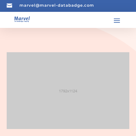

marvel@marvel-databadge.com