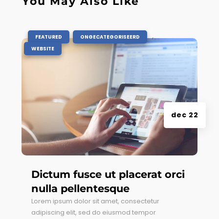
You May Also Like
|
,
,
FEATURED
ONGECATEGORISEERD
WEBSITE
dec 22
Dictum fusce ut placerat orci
nulla pellentesque
Lorem ipsum dolor sit amet, consectetur
adipiscing elit, sed do eiusmod tempor