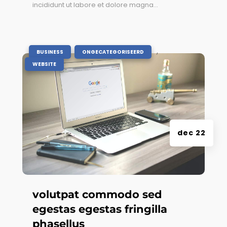
incididunt ut labore et dolore magna...
|
,
,
BUSINESS
ONGECATEGORISEERD
WEBSITE
dec 22
volutpat commodo sed
egestas egestas fringilla
phasellus