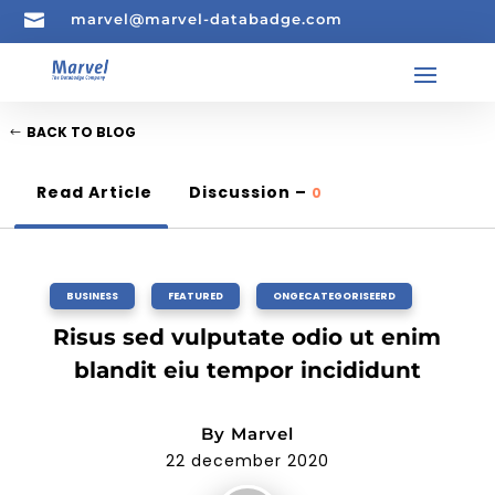

marvel@marvel-databadge.com
BACK TO BLOG
Read Article
Discussion –
0
BUSINESS
,
FEATURED
,
ONGECATEGORISEERD
Risus sed vulputate odio ut enim
blandit eiu tempor incididunt
By
Marvel
22 december 2020