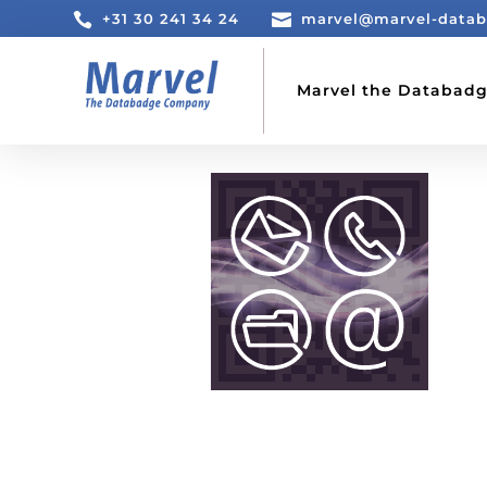

+31 30 241 34 24

marvel@marvel-data
Marvel the Databad