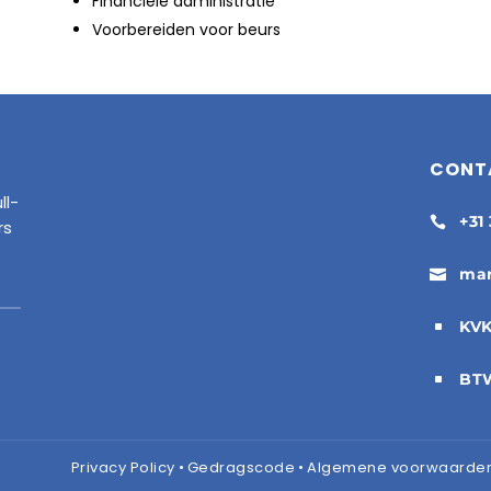
Financiële administratie
Voorbereiden voor beurs
CONT
ll-
+31

rs
mar

KVK
^
BTW
^
Privacy Policy
•
Gedragscode
•
Algemene voorwaarden 